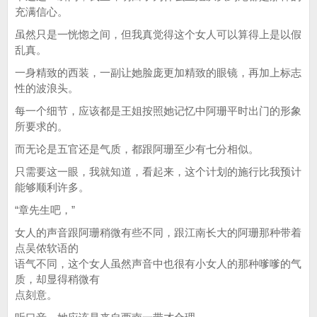
充满信心。
虽然只是一恍惚之间，但我真觉得这个女人可以算得上是以假
乱真。
一身精致的西装，一副让她脸庞更加精致的眼镜，再加上标志
性的波浪头。
每一个细节，应该都是王姐按照她记忆中阿珊平时出门的形象
所要求的。
而无论是五官还是气质，都跟阿珊至少有七分相似。
只需要这一眼，我就知道，看起来，这个计划的施行比我预计
能够顺利许多。
“章先生吧，”
女人的声音跟阿珊稍微有些不同，跟江南长大的阿珊那种带着
点吴侬软语的
语气不同，这个女人虽然声音中也很有小女人的那种嗲嗲的气
质，却显得稍微有
点刻意。