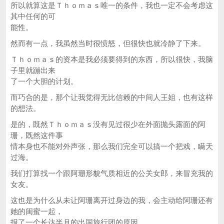
所以就算这是Ｔｈｏｍａｓ唯一的条件，我也一定不会考虑这
其中任何的可
能性。
然而有一点，我虽然当时很愤怒，但很快也就冷静了下来。
Ｔｈｏｍａｓ的资本是我必须要得到的东西，所以很快，我脑
子里就蹦出来
了一个大胆的计划。
而巧合的是，那个让我觉得无比信赖的中间人王姐，也有这样
的想法。
是的，既然Ｔｈｏｍａｓ没有见过很少在外面抛头露面的阿
珊，既然这件事
情本身也不能对外声张，那么我们完全可以搞一个把戏，瞒天
过海。
我们打算找一个跟阿珊形貌气质相近的公关女郎，来冒充我的
女友。
这也是为什么从未让阿珊离开过身边的我，会主动给阿珊还有
她的闺蜜一起，
报了一个长达半月的出国旅行团的原因。