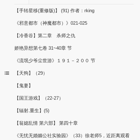
【手转星移(重修版)】 (91) 作者：rking
《邪意都市（神魔都市）》021-025
【冷香谷】第二章 杀师之仇
娇艳异想第七卷 31~40章 节
《流氓少爷尘世游》１９１－２００ 节
【天狗】（29）
【鬼妻】
【国王游戏】（22-27）
【辐射.重生】(5)
【翁媳乱情 第六部】 第四十章
《无忧无婚姻公社实验园》（33）徐老师5，近距离观看