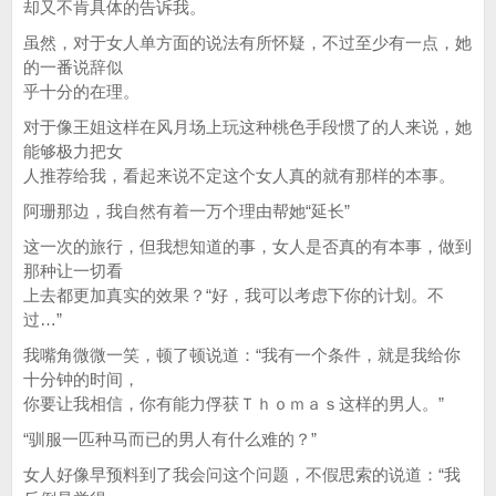
却又不肯具体的告诉我。
虽然，对于女人单方面的说法有所怀疑，不过至少有一点，她
的一番说辞似
乎十分的在理。
对于像王姐这样在风月场上玩这种桃色手段惯了的人来说，她
能够极力把女
人推荐给我，看起来说不定这个女人真的就有那样的本事。
阿珊那边，我自然有着一万个理由帮她“延长”
这一次的旅行，但我想知道的事，女人是否真的有本事，做到
那种让一切看
上去都更加真实的效果？“好，我可以考虑下你的计划。不
过…”
我嘴角微微一笑，顿了顿说道：“我有一个条件，就是我给你
十分钟的时间，
你要让我相信，你有能力俘获Ｔｈｏｍａｓ这样的男人。”
“驯服一匹种马而已的男人有什么难的？”
女人好像早预料到了我会问这个问题，不假思索的说道：“我