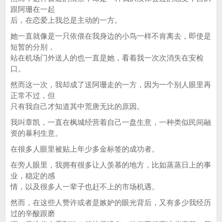
跟阿珊在一起
后，在恋爱上我总是主动的一方。
她一直就像是一只依偎在我身边的小鸟一样不肯离去，即使是
短暂的分别，
站在机场门外送人的也一直是她，看着我一次次消失在安检
口。
然而这一次，我却成了送阿珊走的一方，因为一个别人眼里再
正常不过，但
只有我自己才知道其中荒唐无比的原因。
我叫章凯，一直在枫城经营着自己一盘生意，一种类似民间融
资的暴利生意。
在很多人眼里被贴上年少多金标签的成功者。
在旁人眼里，我拥有很多让人羡慕的地方，比如蒸蒸日上的事
业，稳定的感
情，以及很多人一辈子也赶不上的市场机遇。
然而，在这些人赞许或者是嫉妒的眼光背后，又有多少我经历
过的辛酸跟磨