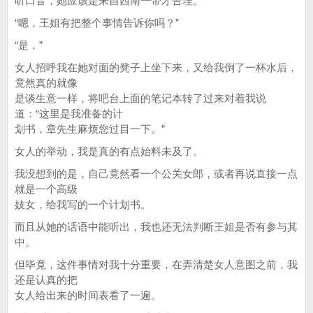
听口音，她应该是来自西南一带才合理。
“嗯，王姐有把整个事情告诉你吗？”
“是，”
女人招呼我在她对面的凳子上坐下来，又给我倒了一杯水后，
竟然真的就像
是谈生意一样，将吧台上面的笔记本转了过来对着我说
道：“这里是我准备的计
划书，章先生麻烦您过目一下。”
女人的举动，我是真的有点始料未及了。
我没想到的是，自己竟然看一个公关女郎，或者再说直接一点
就是一个高级
妓女，给我写的一个计划书。
而且从她的话语中能听出，我也还无法判断王姐是否有参与其
中。
但毕竟，这件事情对我十分重要，在弄清楚女人意图之前，我
还是认真的把
女人给出来的时间表看了一遍。