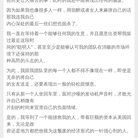
然而更让人痛苦的事，此时的我还不能表现出任何的颓废。
因为如果我也像很多人一样，用宿醉或者女人来麻痹自己的话
那我连我自己
内心深处的最后一丝幻想也扼杀了。
我一直在等待着一个能够任何我的生意，并且愿意出资帮我挺
过最近这段时
间的“聪明人”，甚至至少是能够认可我的团队在消极的市场环
境下还保持的那
种高昂的斗志的人。
为此，我跟我团队里的每一个人都不得不像现在一样，即使是
无奈的将自己
的女友送走，还要表现出一脸的轻松跟惬意。
只有从新一个人坐回车里，面对沙哑的发动机声音时，才敢允
许自己稍微有
片刻的时间来宣泄自己的负面情绪。
是的，我等到了一个能拯救我的人，带着巨额的资本从美国回
来，无论是政
府还是地方都把他视为这颓废的经济形式的一针强心剂的人。