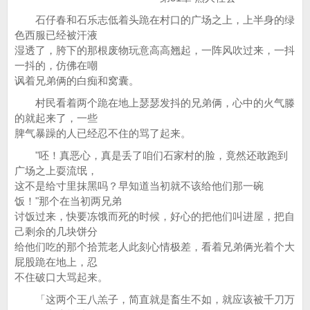
石仔春和石乐志低着头跪在村口的广场之上，上半身的绿
色西服已经被汗液
湿透了，胯下的那根废物玩意高高翘起，一阵风吹过来，一抖
一抖的，仿佛在嘲
讽着兄弟俩的白痴和窝囊。
村民看着两个跪在地上瑟瑟发抖的兄弟俩，心中的火气滕
的就起来了，一些
脾气暴躁的人已经忍不住的骂了起来。
"呸！真恶心，真是丢了咱们石家村的脸，竟然还敢跑到
广场之上耍流氓，
这不是给寸里抹黑吗？早知道当初就不该给他们那一碗
饭！"那个在当初两兄弟
讨饭过来，快要冻饿而死的时候，好心的把他们叫进屋，把自
己剩余的几块饼分
给他们吃的那个拾荒老人此刻心情极差，看着兄弟俩光着个大
屁股跪在地上，忍
不住破口大骂起来。
「这两个王八羔子，简直就是畜生不如，就应该被千刀万