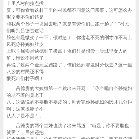
十里八村的拉点投
资，可你看看这村子里的村民都不同意这门亲事，这可怎么办
呢？要不你们还是
和我两个孙子一块回去吧？就是有劳你们白跑一趟了！"村民
们听到吕德贵这话，
脸色都是微变了一下，顿时急了，你这老不死的刚才咋不马上
风死你孙媳妇肚皮
上呢？属实是缺德到了极点！俺们只是想尝一尝城里女人的
鲜，谁说不同意了！
再说了这两个金元宝跑路了，俺们还到哪发财分钱去？这十里
八乡的村民还不得
恨死咱们村子啊！
吕德贵的大姨姐第一个跳出来开骂：「你个睡自个孙媳妇
的老不羞的臭老王
八，这话说的不要脸不要皮的，刚肏完你孙媳妇的屄才几分钟
啊，这就拔卵子不
认人了是不是！」
吕德贵的两个堂妹也跳了出来骂道："就是，你不要脸也
就罢了，居然还把