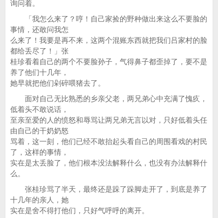
询问着。
「我怎么来了？哼！自己家捡的野种做出来这么不要脸的
事情，还敢问我怎
么来了！我要是再不来，这两个混账东西就把我们吕家村的脸
都给丢尽了！」张
桂珍看着自己的两个不要脸孙子，气得鼻子都歪掉了，要不是
养了他们十几年，
她早就把他们剁碎喂猪去了。
面对自己无比熟悉的乡亲父老，两兄弟心中充满了愧疚，
低着头不敢说话，
至亲至爱的人的愤怒和辱骂让两兄弟无言以对，只好低着头任
由自己的干奶奶怒
骂着，这一刻，他们已经不敢抬起头看自己的周围看戏的村民
了，这样的事情，
实在是太丢脸了，他们根本没法解释什么，也没有办法解释什
么。
张桂珍骂了半天，最终还是跺了跺脚走开了，到底是养了
十几年的亲人，她
实在是舍不得打他们，只好气呼呼的离开。