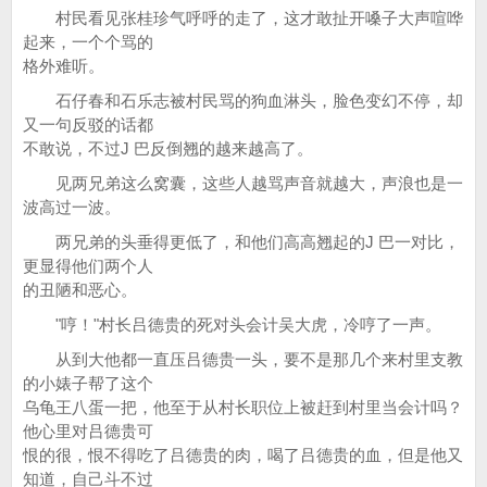
村民看见张桂珍气呼呼的走了，这才敢扯开嗓子大声喧哗
起来，一个个骂的
格外难听。
石仔春和石乐志被村民骂的狗血淋头，脸色变幻不停，却
又一句反驳的话都
不敢说，不过J 巴反倒翘的越来越高了。
见两兄弟这么窝囊，这些人越骂声音就越大，声浪也是一
波高过一波。
两兄弟的头垂得更低了，和他们高高翘起的J 巴一对比，
更显得他们两个人
的丑陋和恶心。
"哼！"村长吕德贵的死对头会计吴大虎，冷哼了一声。
从到大他都一直压吕德贵一头，要不是那几个来村里支教
的小婊子帮了这个
乌龟王八蛋一把，他至于从村长职位上被赶到村里当会计吗？
他心里对吕德贵可
恨的很，恨不得吃了吕德贵的肉，喝了吕德贵的血，但是他又
知道，自己斗不过