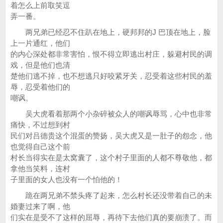
着怎么上前取笑逗
弄一番。
两兄弟已经忍不住趴在地上，硬邦邦的J 巴顶在地上，脸
上一片通红，他们
的内心深处都非常害怕，恨不得立即逃出村庄，躲避村民的调
戏，但是他们也清
楚他们逃不掉，也不想逃只好咬紧牙关，忍受着这些村民的羞
辱，忍受着他们的
嘲讽。
吴大虎看着那两个小杂碎被众人的嘲讽辱骂，心中也非常
痛快，不过想到村
民们对吕德贵这个混蛋的赞扬，吴大虎又是一肚子的怨念，他
也觉得自己这个前
村长当得实在是太窝囊了，这个村子里面的人都不尊敬他，都
拿他当笑料，连村
子里面的女人也没有一个怕他的！
跪在两兄弟不禁头疼了起来，怎么村长还没带着自己的未
婚妻过来了啊，他
们实在是受不了这样的屈辱，再待下去他们真的要崩溃了。而