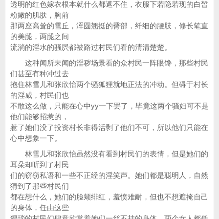
透明的红色嫁衣根本就什么都遮不住，衣服下若隐若现的白皙
粉嫩的肌肤，胸前
那两座高耸的雪丘，浑圆翘挺的臀部，纤细的腰肢，修长笔直
的美腿，两腿之间
流淌的淫水的骚屄都被路过村民们看的清清楚楚。
这种闻所未闻的淫秽场景看的众村民一阵眼馋，那些村民
们甚至有种冲过去
抱住林雪儿和张欣怡两个骚狐狸就地正法的冲动。但碍于村长
的淫威，村民们也
不敢这么做，只能在心中yy一下罢了，毕竟这两个骚妇可不是
他们能够招惹的，
惹了她们没了投资村长非得活剥了他们不可，所以他们只能在
心中想象一下。
林雪儿和张欣怡虽然没有看到村民们的表情，但是她们的
耳朵却听到了村民
们的窃窃私语和一些不正经的淫笑声。她们都是聪明人，自然
猜到了那些村民们
都在想什么，她们的脸颊绯红，羞愤难耐，但也不想遮掩自己
的身体，任由这些
猥琐的村民们肆意欣赏着她们一丝不挂的身体。两个女人都低