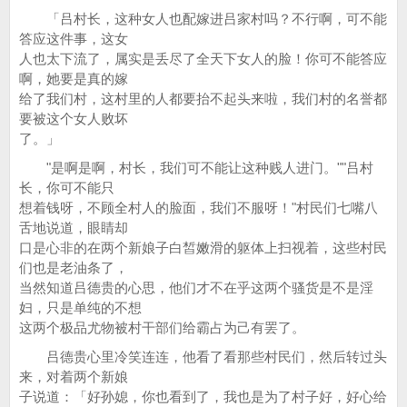
「吕村长，这种女人也配嫁进吕家村吗？不行啊，可不能
答应这件事，这女
人也太下流了，属实是丢尽了全天下女人的脸！你可不能答应
啊，她要是真的嫁
给了我们村，这村里的人都要抬不起头来啦，我们村的名誉都
要被这个女人败坏
了。」
"是啊是啊，村长，我们可不能让这种贱人进门。""吕村
长，你可不能只
想着钱呀，不顾全村人的脸面，我们不服呀！"村民们七嘴八
舌地说道，眼睛却
口是心非的在两个新娘子白皙嫩滑的躯体上扫视着，这些村民
们也是老油条了，
当然知道吕德贵的心思，他们才不在乎这两个骚货是不是淫
妇，只是单纯的不想
这两个极品尤物被村干部们给霸占为己有罢了。
吕德贵心里冷笑连连，他看了看那些村民们，然后转过头
来，对着两个新娘
子说道：「好孙媳，你也看到了，我也是为了村子好，好心给