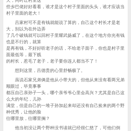
天，同时让村里这
些乡巴佬好好看看，谁才是这个村子里面的头头，谁才应该当
村子里面的老大！
吕家村可不是有钱就能说了算的，自己这个村长才是老
大，别以为在外边弄
了几个破钱就可以回村子里耀武扬威了，在这个地方你光有钱
也是不行的，就算
是再有钱，不好好听老子的话，不给老子面子，你也是村子里
面最低等，最下贱
的村长，惹毛了老子，老子要你连人都当不了！
想到这里，吕德贵的心里舒畅极了。
虽说石家兄弟俩是他从小带大的，但他从来没有看两兄弟
顺眼过，毕竟事事
都压自己亲孙子一头，哪个亲爷爷心里会高兴？尤其是自己这
么大的年纪，儿孙
满堂，但是自己的一堆子孙加起来却还没有自己捡来的两个野
种优秀，让他的脸
往哪里放，往哪里搁？
他当初没让两个野种没书读就已经很仁慈了，可他们倒