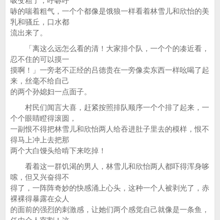
吸变粗了，呼哧呼
哧的喘着粗气，一个个都像是饿狼一样看着林雪儿和欣怡的美
乳和骚丘，口水都
流出来了。
「离这么远怎么看的清！大家排个队，一个个的凑近看，
忍不住的可以摸一
摸啊！」一旁老不正经的吕德贵在一旁像卖东西一样吆喝了起
来，丝毫不给自己
的两个孙媳妇一点面子。
村民们闻言大喜，赶紧按照排队顺序一个个排了起来，一
个个眼睛瞪得滚圆，
一副恨不得把林雪儿和欣怡两人给吞进肚子里去的模样，恨不
得马上冲上去把那
两个大白馒头给啃下来吃掉！
看着这一群饥渴的男人，林雪儿和欣怡两人都吓得浑身哆
嗦，但又兴奋得不
得了，一阵阵奇妙的快感涌上心头，这种一个人被剥光了，赤
裸裸得暴露在众人
的面前的强烈的刺激感，让她们两个感觉自己就像是一条鱼，