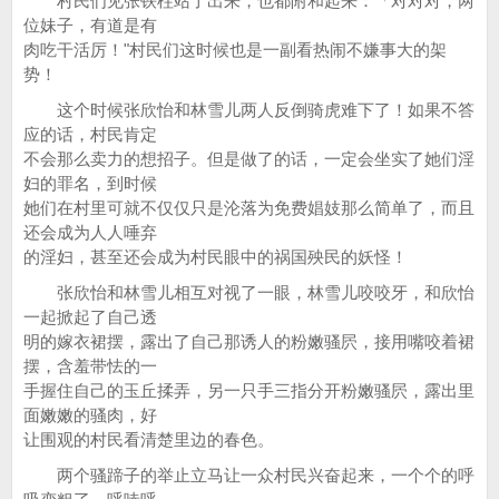
村民们见张铁柱站了出来，也都附和起来：「对对对，两
位妹子，有道是有
肉吃干活厉！"村民们这时候也是一副看热闹不嫌事大的架
势！
这个时候张欣怡和林雪儿两人反倒骑虎难下了！如果不答
应的话，村民肯定
不会那么卖力的想招子。但是做了的话，一定会坐实了她们淫
妇的罪名，到时候
她们在村里可就不仅仅只是沦落为免费娼妓那么简单了，而且
还会成为人人唾弃
的淫妇，甚至还会成为村民眼中的祸国殃民的妖怪！
张欣怡和林雪儿相互对视了一眼，林雪儿咬咬牙，和欣怡
一起掀起了自己透
明的嫁衣裙摆，露出了自己那诱人的粉嫩骚屄，接用嘴咬着裙
摆，含羞带怯的一
手握住自己的玉丘揉弄，另一只手三指分开粉嫩骚屄，露出里
面嫩嫩的骚肉，好
让围观的村民看清楚里边的春色。
两个骚蹄子的举止立马让一众村民兴奋起来，一个个的呼