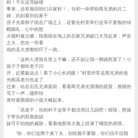
剐！干出这等缺德
事来，还有脸回咱们吕家村！」当初一块帮助两兄弟的吕二
婶，此刻看到自家干
侄子光着卵子跪在广场之上，还要在村里举行这等不要脸的绿
帽婚礼，心中的怒
火顿时被点燃，指着跪在地上的石家兄弟破口大骂起来，声音
之大，把在一旁看
戏的吴大虎都给吓了一跳。
「这种人渣留在世上干嘛，还不如让我一脚踢死算了！小
孩子子都给老子闪
开，赶紧躲远点！看了小心长鸡眼！"村里经常逗两兄弟的老
光棍高老办也走了
过来，站在石氏兄弟面前，看着两兄弟光溜溜的屁股，狠狠的
骂了一声，随即转
身对着围观的小孩大喊起来。
「高老干，你的杆子这辈子都没用过几回吧！嘻嘻」熊孩
子带头的双胞胎姐
妹可不怕他的威胁，看着他那张大脸上挂满了嘲笑的表情。
"你，你们这两个臭丫头，别给脸不要脸，你们信不信我