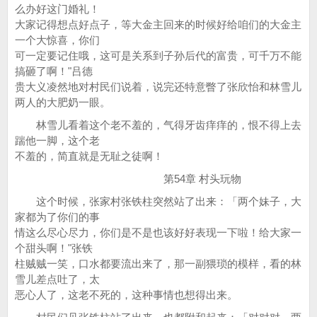
么办好这门婚礼！
大家记得想点好点子，等大金主回来的时候好给咱们的大金主
一个大惊喜，你们
可一定要记住哦，这可是关系到子孙后代的富贵，可千万不能
搞砸了啊！"吕德
贵大义凌然地对村民们说着，说完还特意瞥了张欣怡和林雪儿
两人的大肥奶一眼。
林雪儿看着这个老不羞的，气得牙齿痒痒的，恨不得上去
踹他一脚，这个老
不羞的，简直就是无耻之徒啊！
第54章 村头玩物
这个时候，张家村张铁柱突然站了出来：「两个妹子，大
家都为了你们的事
情这么尽心尽力，你们是不是也该好好表现一下啦！给大家一
个甜头啊！"张铁
柱贼贼一笑，口水都要流出来了，那一副猥琐的模样，看的林
雪儿差点吐了，太
恶心人了，这老不死的，这种事情也想得出来。