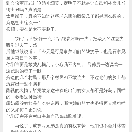
到会议室正式讨论婚礼细节，摆明了不就是让自己和林雪儿当
街出丑吗？真的是
太卑鄙了，真的不知道这些老东西的脑袋瓜子都是怎么想的，
竟然想出这么一个
损招，实在是太不要脸了。
"好了，都安静一点！"吕德贵冷喝一声，把众人的注意力
吸引过去了，然
后他继续说道：「今天是可是事关咱们的钱篓子，也是石家兄
弟大喜日子的事，
你们谁要是敢捣乱捣乱，小心我不客气。"吕德贵一边说着一
边威胁的瞪了一眼
旁边的几个村民，那几个村民都不敢吭声，不过他们的脸上都
流露出一副不屑和
鄙视的表情，毕竟敢穿这种衣服出门的女人都不是好鸟，同样
的，敢娶这种当街
露奶露腚的能是什么好东西，哪怕她们的丈夫混得再人模狗样
的又如何？更别说
他们现在还在村口夹着自己鸡鸡跪着呢。
再说了，就算两兄弟是真的有权有势，他们也不会对林雪