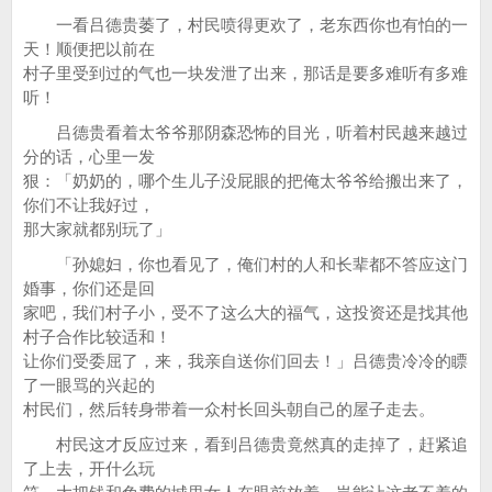
一看吕德贵萎了，村民喷得更欢了，老东西你也有怕的一
天！顺便把以前在
村子里受到过的气也一块发泄了出来，那话是要多难听有多难
听！
吕德贵看着太爷爷那阴森恐怖的目光，听着村民越来越过
分的话，心里一发
狠：「奶奶的，哪个生儿子没屁眼的把俺太爷爷给搬出来了，
你们不让我好过，
那大家就都别玩了」
「孙媳妇，你也看见了，俺们村的人和长辈都不答应这门
婚事，你们还是回
家吧，我们村子小，受不了这么大的福气，这投资还是找其他
村子合作比较适和！
让你们受委屈了，来，我亲自送你们回去！」吕德贵冷冷的瞟
了一眼骂的兴起的
村民们，然后转身带着一众村长回头朝自己的屋子走去。
村民这才反应过来，看到吕德贵竟然真的走掉了，赶紧追
了上去，开什么玩