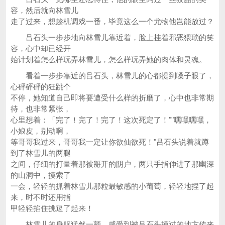
容，然后就向林雪儿
走了过来，想趁机调戏一番，毕竟这么一个尤物他岂能放过？
吕石头一步步地向林雪儿靠近着，脸上挂着邪恶猥琐的笑
容，心中却已经开
始计划着怎么样玩弄林雪儿，怎么样玩弄她的肉体和灵魂。
看着一步步靠近的吕石头，林雪儿的心都提到嗓子眼了，
心砰砰砰的狂跳个
不停，她知道自己即将要遭受什么样的折磨了，心中也非常期
待，也非常紧张，
心里想着：「完了！完了！完了！这次死定了！""嘿嘿嘿嘿，
小娘皮，别动啊，
等哥哥我过来，哥哥我一定让你欲仙欲死！"吕石头说着就蹲
到了林雪儿的两腿
之间，仔细的打量着那被掰开的阴户，两只手指伸进了那幽深
的山洞中，摸索了
一会，轻轻的抓着林雪儿那粒最敏感的小葡萄，轻轻地捏了起
来，时不时还用指
甲轻轻掐住挑逗了起来！
林雪儿的身躯猛然一颤，感受到被吕石头摸过的地方传来