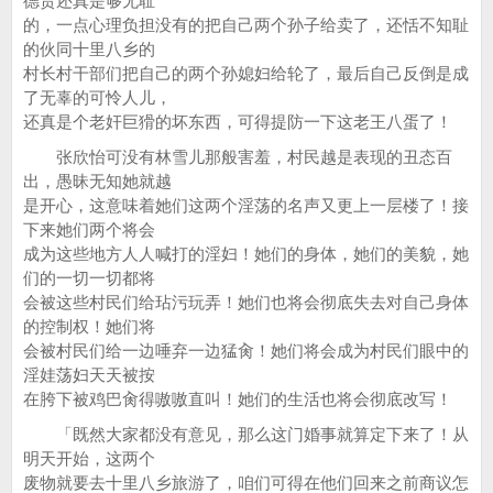
德贵还真是够无耻
的，一点心理负担没有的把自己两个孙子给卖了，还恬不知耻
的伙同十里八乡的
村长村干部们把自己的两个孙媳妇给轮了，最后自己反倒是成
了无辜的可怜人儿，
还真是个老奸巨猾的坏东西，可得提防一下这老王八蛋了！
张欣怡可没有林雪儿那般害羞，村民越是表现的丑态百
出，愚昧无知她就越
是开心，这意味着她们这两个淫荡的名声又更上一层楼了！接
下来她们两个将会
成为这些地方人人喊打的淫妇！她们的身体，她们的美貌，她
们的一切一切都将
会被这些村民们给玷污玩弄！她们也将会彻底失去对自己身体
的控制权！她们将
会被村民们给一边唾弃一边猛肏！她们将会成为村民们眼中的
淫娃荡妇天天被按
在胯下被鸡巴肏得嗷嗷直叫！她们的生活也将会彻底改写！
「既然大家都没有意见，那么这门婚事就算定下来了！从
明天开始，这两个
废物就要去十里八乡旅游了，咱们可得在他们回来之前商议怎