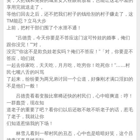
笑，大把钱和免费的城里女人在眼前放着，岂能让这老不羞的
享用完就送走了，
等他们回去之后，还不把我们村子的钱给别的村子赚走了，这
TM能忍？立马大步
上前，把村干部们围了个水泄不通！
"吕德贵，今天你要是不答应这门这可怜娃的婚事，俺们
跟你没完！""对，
没完""你这不是欺负娃老实吗？俺们不答应！"「对，你要是不
答应，咱们就
一起去你家吃，天天吃，月月吃，吃穷你！吃死你！"……村
民七嘴八舌的叫骂
了起来，纷纷要为两兄弟讨回一个公道，好像刚才满口淫妇的
不是他们一般！
吕德贵看着变脸比窜稀还快的村民们，心中暗爽道：哼！
一群蠢货，现在知
道老子的重要了吧？看你们以后还敢不敢不听老子的话，惹毛
了老子，我就让你
们知道惹恼我的下场！
林雪儿看到一帮村民的丑态，心中也是暗暗好笑，这个吕