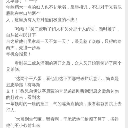
太卑鄙了！"一个
年龄稍大一点的妇人也不甘示弱，反唇相讥，不过对于光着屁
股跪在村口的两个
人，这里所有人都对他们极度的不爽！
"哈哈！"吴二虎听了妇人和另外那个人的话，顿时萎了，
自从被村民赶下
台之后他们吴家就一天不如一天了，眼见惹了众怒，只得哈哈
两声，先退一步再
寻机会报复！
看到吴二虎灰溜溜的离开之后，众人又开始调笑起了两个
兄弟俩。
"这两个王八蛋，看他们这下面那根破烂玩意儿，简直是
丑态毕露！有辱斯
文！！"教兄弟俩认字启蒙的堂兄弟吕刚听到消息之后急匆匆
的赶过来，看到这
一幕顿时的一脸的扭曲，气的嘴角直抽抽，眼看着就要跳上去
打人。
"大哥别生气嘛，我看啊，干脆把他们给阉了算了，省得
他们不小心射出来