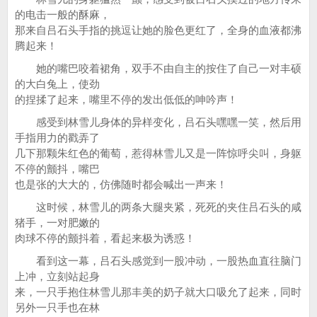
的电击一般的酥麻，
那来自吕石头手指的挑逗让她的脸色更红了，全身的血液都沸
腾起来！
她的嘴巴咬着裙角，双手不由自主的按住了自己一对丰硕
的大白兔上，使劲
的捏揉了起来，嘴里不停的发出低低的呻吟声！
感受到林雪儿身体的异样变化，吕石头嘿嘿一笑，然后用
手指用力的戳弄了
几下那颗朱红色的葡萄，惹得林雪儿又是一阵惊呼尖叫，身躯
不停的颤抖，嘴巴
也是张的大大的，仿佛随时都会喊出一声来！
这时候，林雪儿的两条大腿夹紧，死死的夹住吕石头的咸
猪手，一对肥嫩的
肉球不停的颤抖着，看起来极为诱惑！
看到这一幕，吕石头感觉到一股冲动，一股热血直往脑门
上冲，立刻站起身
来，一只手抱住林雪儿那丰美的奶子就大口吸允了起来，同时
另外一只手也在林