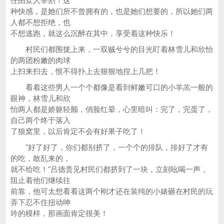
任由众人宰割！这
种快感，是她们所不曾拥有的，也是她们想要的，所以她们两
人都不想拒绝，也
不想逃跑，就这么沉醉在其中，享受着这种快乐！
村民们都围拢上来，一双贼兮兮的目光盯着林雪儿和欣怡
的两团粉嫩的肉球
上扫来扫去，恨不得扑上去狠狠地捏上几把！
看着这些男人一个个都像是看到鲜嫩可口的小羊羔一般的
眼神，林雪儿和欣
怡两人都是娇躯轻颤，俏脸红晕，心里暗叫：完了，完蛋了，
自己两个终于落入
了狼窝里，以后肯定不会有好果子吃了！
"好了好了，你们都别挤了，一个个的排队，排好了才有
的吃，敢乱来的，
就不给吃！"吕德贵见村民们都挤到了一块，立刻吆喝一声，
阻止着他们继续往
前靠，他可太想看看这两个刚才还在装纯的小婊砸在村民的玩
弄下忍不住扭动呻
吟的模样，那画面肯定很美！