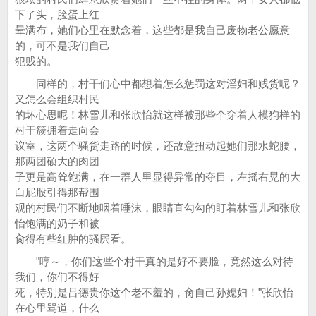
下了头，脸蛋上红
晕满布，她们心里在默念着，这些都是我自己废物老公愿意
的，可不是我们自己
犯贱的。
同样的，村干们心中都想着怎么惩罚这对淫妇和贱货呢？
又怎么会组织村民
的坏心思呢！林雪儿和张欣怡就这样被那些个穿着人模狗样的
村干簇拥着走向会
议室，这两个骚货走路的时候，还故意扭动起她们那水蛇腰，
那两团硕大的肉团
子更是高耸饱满，在一群人里显得异常的夺目，左摇右晃的大
白屁股引得那帮围
观的村民们不断地咽着唾沫，眼睛直勾勾的盯着林雪儿和张欣
怡饱满的奶子和被
肏得有些红肿的骚屄看。
"哼～，你们这些个村干真的是好不要脸，竟然这么对待
我们，你们不得好
死，特别是吕德贵你这个老不羞的，肏自己孙媳妇！"张欣怡
在心里骂道，什么