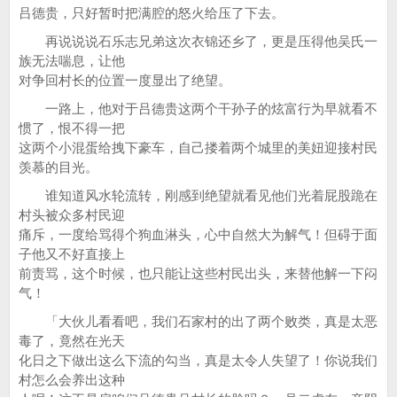
吕德贵，只好暂时把满腔的怒火给压了下去。
再说说说石乐志兄弟这次衣锦还乡了，更是压得他吴氏一
族无法喘息，让他
对争回村长的位置一度显出了绝望。
一路上，他对于吕德贵这两个干孙子的炫富行为早就看不
惯了，恨不得一把
这两个小混蛋给拽下豪车，自己搂着两个城里的美妞迎接村民
羡慕的目光。
谁知道风水轮流转，刚感到绝望就看见他们光着屁股跪在
村头被众多村民迎
痛斥，一度给骂得个狗血淋头，心中自然大为解气！但碍于面
子他又不好直接上
前责骂，这个时候，也只能让这些村民出头，来替他解一下闷
气！
「大伙儿看看吧，我们石家村的出了两个败类，真是太恶
毒了，竟然在光天
化日之下做出这么下流的勾当，真是太令人失望了！你说我们
村怎么会养出这种