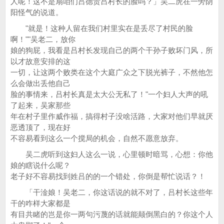
人呢！这不是扇咱们吕德贵吕村长的脸吗？」吴二虎在一旁阴
阳怪气的说道。
"就是！这种人留在我们村里实在是丢尽了村民的脸
啊！""吴老二，放你
娘的狗屁，我看是吕村长发现自己的两个干孙子败坏门风，所
以才故意安排的这
一切，让这两个败类在这个大庭广众之下脱光裤子，不然他怎
么会做出丢他自己
脸的事情来，吕村长真是太大公无私了！"一个妇人大声的吼
了起来，吴家那些
年在村子里作威作福，搞得村子没啥活路，大家对他们早就厌
恶透顶了，现在好
不容易看到这么一个搅局的机会，自然不愿意放弃。
吴二虎听到这妇人这么一说，心里顿时暗骂，心想：你他
娘的瞎说什么呢？
老子好不容易找到姓吕的的一个错处，你倒是帮忙说话？！
「干淦娘！吴老二，你这话说的就不对了，吕村长这些年
干的咋样大家都是
有目共睹的岂是你一两句污蔑的话就能颠倒黑白的？你这个人