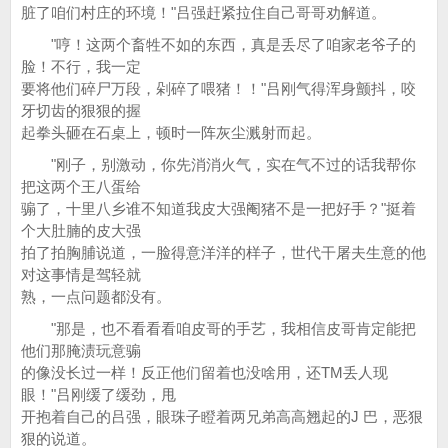
脏了咱们村庄的环境！"吕强赶紧拉住自己哥哥劝解道。
"哼！这两个畜牲不如的东西，真是丢尽了咱家老爷子的
脸！不行，我一定
要将他们碎尸万段，剁碎了喂猪！！"吕刚气得浑身颤抖，咬
牙切齿的狠狠的握
起拳头砸在石桌上，顿时一阵灰尘溅射而起。
"刚子，别激动，你先消消火气，实在气不过的话我帮你
把这两个王八蛋给
骟了，十里八乡谁不知道我皮大强阉猪不是一把好手？"挺着
个大肚腩的皮大强
拍了拍胸脯说道，一脸得意洋洋的样子，世代干屠夫生意的他
对这事情是驾轻就
熟，一点问题都没有。
"那是，也不看看看咱皮哥的手艺，我相信皮哥肯定能把
他们那腌渍玩意骟
的像没长过一样！反正他们留着也没啥用，还TM丢人现
眼！"吕刚缓了缓劲，甩
开抱着自己的吕强，眼珠子瞪着两兄弟高高翘起的J 巴，恶狠
狠的说道。