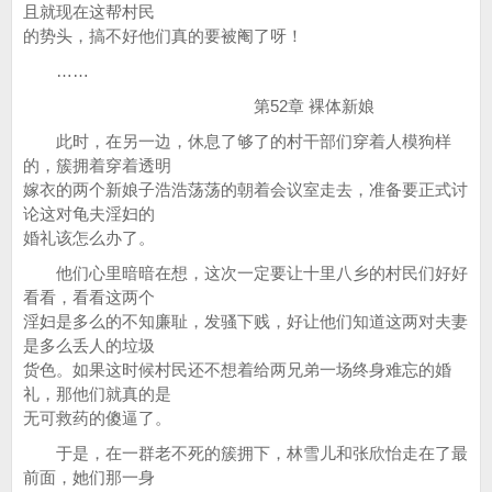
且就现在这帮村民
的势头，搞不好他们真的要被阉了呀！
……
第52章 裸体新娘
此时，在另一边，休息了够了的村干部们穿着人模狗样
的，簇拥着穿着透明
嫁衣的两个新娘子浩浩荡荡的朝着会议室走去，准备要正式讨
论这对龟夫淫妇的
婚礼该怎么办了。
他们心里暗暗在想，这次一定要让十里八乡的村民们好好
看看，看看这两个
淫妇是多么的不知廉耻，发骚下贱，好让他们知道这两对夫妻
是多么丢人的垃圾
货色。如果这时候村民还不想着给两兄弟一场终身难忘的婚
礼，那他们就真的是
无可救药的傻逼了。
于是，在一群老不死的簇拥下，林雪儿和张欣怡走在了最
前面，她们那一身