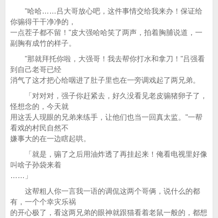
"哈哈……吕大哥放心吧，这件事情交给我来办！保证给
你骟得干干净净的，
一点茬子都不留！"皮大强哈哈笑了两声，拍着胸脯说道，一
副胸有成竹的样子。
"那就拜托你啦，大强哥！我去帮你打水和拿刀！"吕强看
到自己老哥已经
消气了这才把心给咽进了肚子里也在一旁调戏起了两兄弟。
「对对对，强子你赶紧去，好久没看见老皮骟猪卵子了，
怪想念的，今天就
用这丢人现眼的兄弟来练手，让他们也当一回真太监。"一帮
看戏的村民自然不
嫌事大的在一边瞎起哄。
「就是，骟了之后用油炸透了再挂起来！俺看电视里好像
叫啥子孙袋来着
……」
这帮粗人你一言我一语的调侃这两个哥俩，说什么的都
有，一个个幸灾乐祸
的开心极了，看这两兄弟的眼神就跟猫看着老鼠一般的，都想