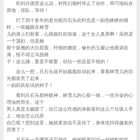
听到吕德贵这么说，村民们顿时停止了动作，乖巧地站在
原地，排队，等待！
打了四十多年的老光棍吕石头此时也是一副色眯眯的模
样，一双贼眼在林雪
儿的身上扫射着，心跳疯狂的加速，这个女人真美啊！虽然是
一个荡妇，但是她
那个挺翘的大白屁股，纤细的腰肢，修长的玉腿让他垂涎欲
滴，恨不得立马脱裤
子！这么骚，娶是不敢娶，但玩一把还是不错的！
这么一想，吕石头就开始蠢蠢欲动起来，看着林雪儿的目
光都发亮了起来，
一副跃跃欲试的样子！
看到吕石头那种眼神，林雪儿的心脏一抽，一丝兴奋的心
理油然而生。这个
男人真是太龌蹉了，自己这么性感的身躯落到这么个垃圾人手
上，他会怎么玩弄
自己呢？想到这里，她就更加迫不及待了，身体也抖得越发的
厉害了！
吕石头一见哪里还忍得住，他的眼里闪过一丝狡黠的笑