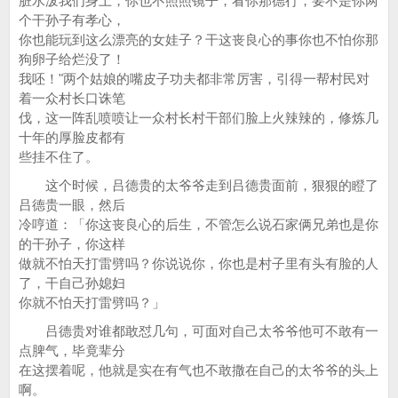
脏水泼我们身上，你也不照照镜子，看你那德行，要不是你两
个干孙子有孝心，
你也能玩到这么漂亮的女娃子？干这丧良心的事你也不怕你那
狗卵子给烂没了！
我呸！"两个姑娘的嘴皮子功夫都非常厉害，引得一帮村民对
着一众村长口诛笔
伐，这一阵乱喷喷让一众村长村干部们脸上火辣辣的，修炼几
十年的厚脸皮都有
些挂不住了。
这个时候，吕德贵的太爷爷走到吕德贵面前，狠狠的瞪了
吕德贵一眼，然后
冷哼道：「你这丧良心的后生，不管怎么说石家俩兄弟也是你
的干孙子，你这样
做就不怕天打雷劈吗？你说说你，你也是村子里有头有脸的人
了，干自己孙媳妇
你就不怕天打雷劈吗？」
吕德贵对谁都敢怼几句，可面对自己太爷爷他可不敢有一
点脾气，毕竟辈分
在这摆着呢，他就是实在有气也不敢撒在自己的太爷爷的头上
啊。