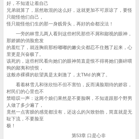
好，不知道让着自己
兄弟就算了，居然敢混的这么好，这就更加不可原谅了，要怪
只能怪他们自己，
怪只能怪他们生的那一身贱骨头，再好的命都没法！
一旁的林雪儿两人看到这些村民那些不屑和鄙视的眼神，
那娇媚的俏脸愈发
的羞红了，就连胸前那粉嘟嘟的嫩尖尖都忍不住翘了起来，心
里更是兴奋极了。
该死的，这些村民看向她们的眼神简直是恨不得将她们撕碎喂
狗的鄙夷和愤恨，
这般赤裸裸的欲望真是太刺激了，太TMd 的爽了。
看着林雪儿和张欣怡不但不害怕，反而满脸期待的娇容，
村民们的心里也不
禁暗叹一声：这两个娘们果然是不要脸啊，不知道跟那个野男
人做了多少遍了，
竟然一点害臊的感觉都没有，还这么的兴致勃勃，简直就是无
耻下流，不要脸至
极！
第53章 口是心非