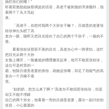
抽烂你们的嘴！"
听着双胞胎姐妹那调皮的话语，高老干被刺激的浑身颤抖，指
着两个丫头大骂起
来。
「高佬干，你想对我两个大孙女干嘛？」吕德贵的老婆张
桂珍伸出头瞪了高
老办一眼，随即又把目光投向了自己的两个干孙子，一脸的不
善。
看着张桂珍那双不善的目光，高老办心中一阵害怕，连忙
把目光从两个大孙
女脸上挪开，一脸尴尬的嘿嘿傻笑起来，他可不敢惹张桂珍，
这位可是村里的一
霸，刨除吕德贵老婆的身份，就她这张嘴，卯足了劲能气的高
老办一个月睡不着
觉。
"姑奶奶，您怎么来了啊？"高老办不敢招惹张桂珍，但是
却又不能不理睬
自己的两个孙女，他看着一旁的吕德贵老婆，露出一副讨好的
笑容，小心翼翼的