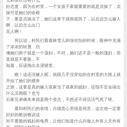
儿和张欣怡有什么
好态度，因为在村里，一个女孩子家最重要的就是贞操了，贞
操可是她们的命根
子，要是贞操没了，她们这辈子就彻底毁了，以后还怎么嫁人
啊，以后怎么出门
见人啊！
所以说，村民们看着林雪儿和张欣怡的时候，眼神中充满
了浓浓的轻蔑，仿
佛她们两个就是一个荡妇，不对，她们还不是一般的荡妇，简
直就是不要脸，不
知羞，应该拖出去浸猪笼。
瞧！这还没嫁人呢，就跟几乎没穿似的在村里的大路上就
开始了她们的裸奔
之旅，这要是真的嫁入谁家当了谁家的媳妇，还指不定会搞出
什么丑闻呢？也亏
石家兄弟俩本来就是两个变态，不然还不得活活气死了呀。
看到村民们的表情，吕德贵心里很是得意，这次他一定要
好好的教训教训这
对不要脸的贱妇和龟男，让他们知道什么叫做人外有人天外有